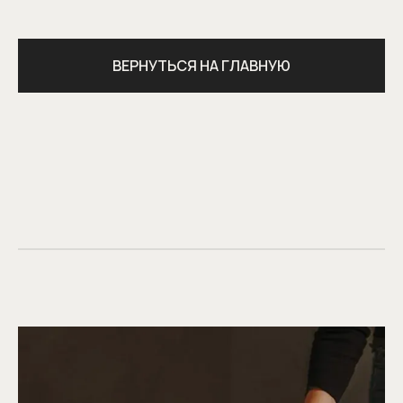
ВЕРНУТЬСЯ НА ГЛАВНУЮ
Гарантия 5 лет
Более 10 монтажных бригад
Опыт работы более 25 лет
Сервисное обслуживание
КОНТАКТЫ
Адрес: г. Москва, ул. Смоленская, д.10
пн – пт: с 10:00 до 21:00
сб – вс: с 11:00 до 19:00
Телефон:
+7 (499) 290-78-67
Заранее предупредите нас о визите,
и мы позаботимся о парковке для вас
Сотрудничество с дизайнерами
и архитекторами