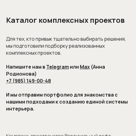
Каталог комплексных проектов
Для тех, кто привык тщательно выбирать решения,
мы подготовили подборку реализованных
комплексных проектов.
Напишите нам в
Telegram
или
Max
(Анна
Родионова)
+7 (985) 149-00-48
И мы отправим портфолио для знакомства с
нашими подходами к созданию единой системы
интерьера.
Запишитесь
на консультацию
или отправьте проект