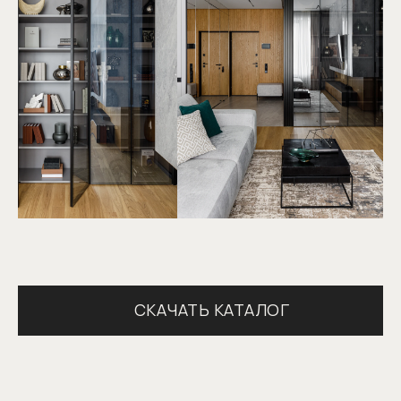
Гарантия 5 лет
Более 10 монтажных бригад
Опыт работы более 25 лет
Сервисное обслуживание
КОНТАКТЫ
Адрес: г. Москва, ул. Смоленская, д.10
пн – пт: с 10:00 до 21:00
сб – вс: с 11:00 до 19:00
Телефон:
+7 (499) 290-78-67
Заранее предупредите нас о визите,
СКАЧАТЬ КАТАЛОГ
и мы позаботимся о парковке для вас
Сотрудничество с дизайнерами
и архитекторами