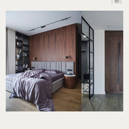
Гарантия 5 лет
Более 10 монтажных бригад
Опыт работы более 25 лет
Сервисное обслуживание
КОНТАКТЫ
Адрес: г. Москва, ул. Смоленская, д.10
пн – пт: с 10:00 до 21:00
сб – вс: с 11:00 до 19:00
Телефон:
+7 (499) 290-78-67
Заранее предупредите нас о визите,
и мы позаботимся о парковке для вас
Сотрудничество с дизайнерами
и архитекторами