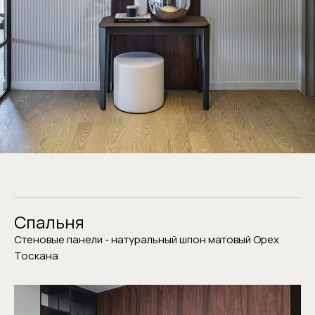
Спальня
Запишитесь
Стеновые панели - натуральный шпон матовый Орех
Тоскана
на консультацию
или отправьте проект
Наша команда сделает расчёт