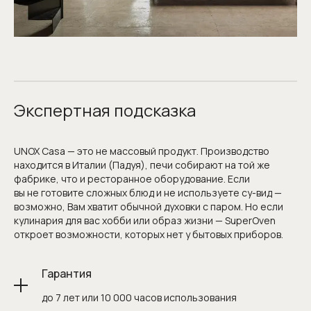
Экспертная подсказка
UNOX Casa — это не массовый продукт. Производство
находится в Италии (Падуя), печи собирают на той же
фабрике, что и ресторанное оборудование. Если
вы не готовите сложных блюд и не используете су-вид —
Запишитесь
возможно, Вам хватит обычной духовки с паром. Но если
на консультацию
кулинария для вас хобби или образ жизни — SuperOven
откроет возможности, которых нет у бытовых приборов.
или отправьте проект
Наша команда сделает расчёт
Гарантия
и проконсультирует вас по любым вопросам
до 7 лет или 10 000 часов использования