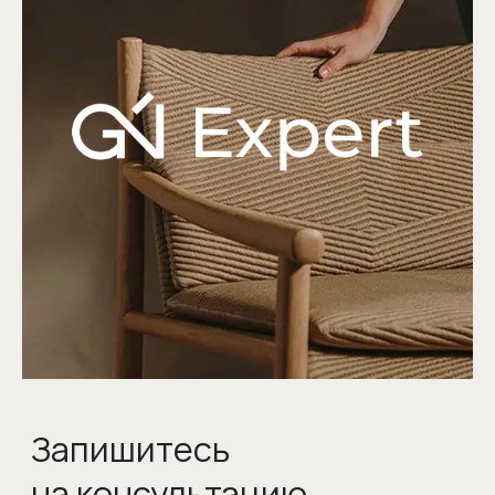
Гарантия 5 лет
Более 10 монтажных бригад
Опыт работы более 25 лет
Сервисное обслуживание
КОНТАКТЫ
Адрес: г. Москва, ул. Смоленская, д.10
пн – пт: с 10:00 до 21:00
сб – вс: с 11:00 до 19:00
Телефон:
+7 (499) 290-78-67
Заранее предупредите нас о визите,
и мы позаботимся о парковке для вас
Сотрудничество с дизайнерами
и архитекторами