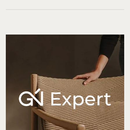
КОНТАКТЫ
Адрес: г. Москва, ул. Смоленская, д.10
пн – пт: с 10:00 до 21:00
сб – вс: с 11:00 до 19:00
Телефон:
+7 (499) 290-78-67
Заранее предупредите нас о визите,
и мы позаботимся о парковке для вас
Сотрудничество с дизайнерами
и архитекторами