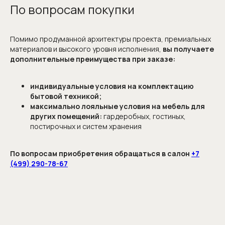
По вопросам покупки
Помимо продуманной архитектуры проекта, премиальных
Я соглашаюсь с
политикой обработки
персональных данных
и даю
согласие на
материалов и высокого уровня исполнения,
вы получаете
обработку персональных данных
дополнительные преимущества при заказе:
ОТПРАВИТЬ
индивидуальные условия на комплектацию
бытовой техникой;
максимально лояльные условия на мебель для
других помещений:
гардеробных, гостиных,
постирочных и систем хранения
По вопросам приобретения обращаться в салон
+7
(499) 290-78-67
Гарантия 5 лет
Более 10 монтажных бригад
Опыт работы более 25 лет
Сервисное обслуживание