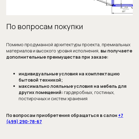
По вопросам покупки
Помимо продуманной архитектуры проекта, премиальных
материалов и высокого уровня исполнения,
вы получаете
дополнительные преимущества при заказе:
индивидуальные условия на комплектацию
бытовой техникой;
максимально лояльные условия на мебель для
Запишитесь
других помещений:
гардеробных, гостиных,
постирочных и систем хранения
на консультацию
или отправьте проект
По вопросам приобретения обращаться в салон
+7
(499) 290-78-67
Наша команда сделает расчёт
и проконсультирует вас по любым вопросам