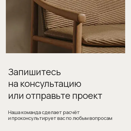
Гарантия 5 лет
Более 10 монтажных бригад
Опыт работы более 25 лет
Сервисное обслуживание
КОНТАКТЫ
Адрес: г. Москва, ул. Смоленская, д.10
пн – пт: с 10:00 до 21:00
сб – вс: с 11:00 до 19:00
Телефон:
+7 (499) 290-78-67
Заранее предупредите нас о визите,
и мы позаботимся о парковке для вас
Сотрудничество с дизайнерами
и архитекторами