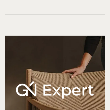
Гарантия 5 лет
Более 10 монтажных бригад
Опыт работы более 25 лет
Сервисное обслуживание
КОНТАКТЫ
Адрес: г. Москва, ул. Смоленская, д.10
пн – пт: с 10:00 до 21:00
сб – вс: с 11:00 до 19:00
Телефон:
+7 (499) 290-78-67
Заранее предупредите нас о визите,
и мы позаботимся о парковке для вас