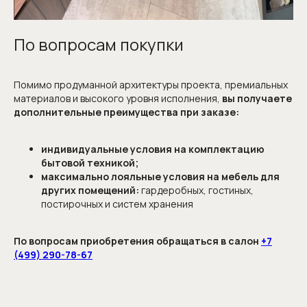
Запишитесь
на консультацию
По вопросам покупки
или отправьте проект
Наша команда сделает расчёт
Помимо продуманной архитектуры проекта, премиальных
и проконсультирует вас по любым вопросам
материалов и высокого уровня исполнения,
вы получаете
дополнительные преимущества при заказе:
индивидуальные условия на комплектацию
бытовой техникой;
максимально лояльные условия на мебель для
других помещений:
гардеробных, гостиных,
постирочных и систем хранения
По вопросам приобретения обращаться в салон
+7
Я соглашаюсь с
политикой обработки
персональных данных
и даю
согласие на
(499) 290-78-67
обработку персональных данных
ОТПРАВИТЬ